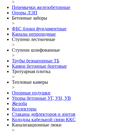
>
Перемычки железобетонные
Опоры ЛЭП
Бетонные заборы
>
ФБС блоки фундаментные
Каналы непроходные
Ступени лестничные
>
Ступени шлифованные
>
Трубы безнапорные ТБ
Камни бетонные бортовые
Тротуарная плитка
>
Тепловые камеры
>
Опорные подушки
Упоры бетонные УГ, УН, УВ
Желоба
Коллекторы
Стаканы дефлекторов и зонтов
Колодцы кабельной связи ККС
Канализационные люки
>