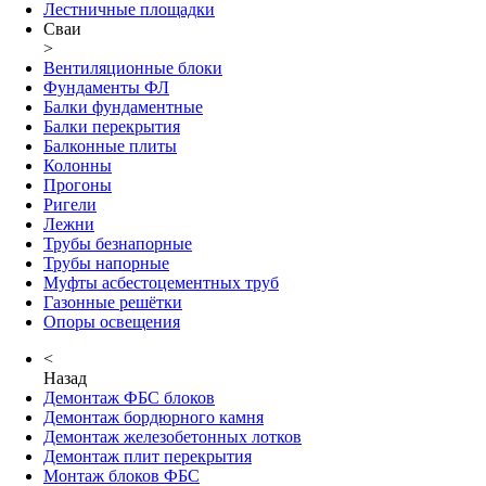
Лестничные площадки
Сваи
>
Вентиляционные блоки
Фундаменты ФЛ
Балки фундаментные
Балки перекрытия
Балконные плиты
Колонны
Прогоны
Ригели
Лежни
Трубы безнапорные
Трубы напорные
Муфты асбестоцементных труб
Газонные решётки
Опоры освещения
<
Назад
Демонтаж ФБС блоков
Демонтаж бордюрного камня
Демонтаж железобетонных лотков
Демонтаж плит перекрытия
Монтаж блоков ФБС