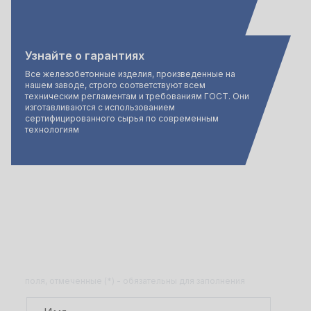
Узнайте о гарантиях
Все железобетонные изделия, произведенные на
нашем заводе, строго соответствуют всем
техническим регламентам и требованиям ГОСТ. Они
изготавливаются с использованием
сертифицированного сырья по современным
технологиям
Не нашли то, что искали?
Получите консультацию менеджера по
ассортименту продукции
поля, отмеченные (*) - обязательны для заполнения