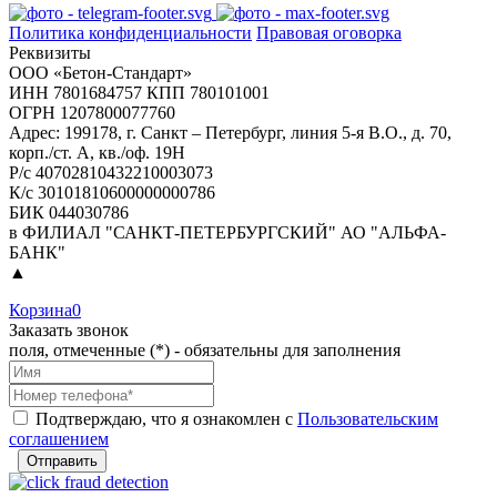
Политика конфиденциальности
Правовая оговорка
Реквизиты
ООО «Бетон-Стандарт»
ИНН 7801684757 КПП 780101001
ОГРН 1207800077760
Адрес: 199178, г. Санкт – Петербург, линия 5-я В.О., д. 70,
корп./ст. А, кв./оф. 19Н
Р/с 40702810432210003073
К/с 30101810600000000786
БИК 044030786
в ФИЛИАЛ "САНКТ-ПЕТЕРБУРГСКИЙ" АО "АЛЬФА-
БАНК"
▲
Корзина
0
Заказать звонок
поля, отмеченные (*) - обязательны для заполнения
Подтверждаю, что я ознакомлен с
Пользовательским
соглашением
Отправить