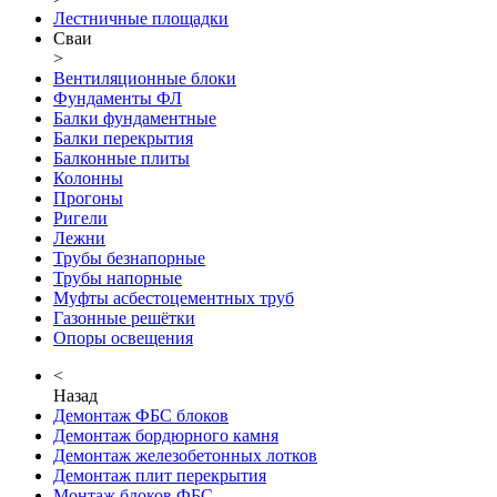
Лестничные площадки
Сваи
>
Вентиляционные блоки
Фундаменты ФЛ
Балки фундаментные
Балки перекрытия
Балконные плиты
Колонны
Прогоны
Ригели
Лежни
Трубы безнапорные
Трубы напорные
Муфты асбестоцементных труб
Газонные решётки
Опоры освещения
<
Назад
Демонтаж ФБС блоков
Демонтаж бордюрного камня
Демонтаж железобетонных лотков
Демонтаж плит перекрытия
Монтаж блоков ФБС