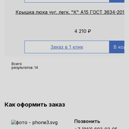
Крышка люка чуг. легк. "К" А15 ГОСТ 3634-2019
4 210
₽
Заказ в 1 клик
В кор
Всего
результатов:
14
Как оформить заказ
Позвонить