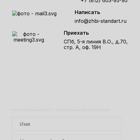
+7 (812) 603-93-95
Написать
info@zhbi-standart.ru
Приехать
СПб, 5-я линия В.О., д.70,
стр. А, оф. 19Н
Получите расчет стоимости товара
по телефону!
Оставьте заявку на сайте и получите расчет
полной сметы через 30 минут!
поля, отмеченные (*) - обязательны для заполнения