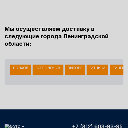
Мы осуществляем доставку в
следующие города Ленинградской
области:
ВОЛХОВ
ВСЕВОЛОЖСК
ВЫБОРГ
ГАТЧИНА
КИНГИС
+7 (812) 603-93-95