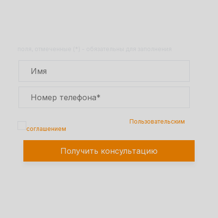
Не нашли то, что искали?
Получите консультацию менеджера по
ассортименту продукции
поля, отмеченные (*) - обязательны для заполнения
Подтверждаю, что я ознакомлен с
Пользовательским
соглашением
Получить консультацию