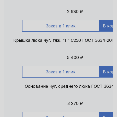
2 680
₽
Заказ в 1 клик
В кор
Крышка люка чуг. тяж. "Г" С250 ГОСТ 3634-2019
5 400
₽
Заказ в 1 клик
В кор
Основание чуг. среднего люка ГОСТ 3634-
3 270
₽