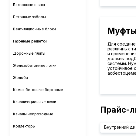
Балконные плиты
Бетонные заборы
Муфты
Вентиляционные блоки
Газонные решётки
Для соедине
различных ти
и применени
Дорожные плиты
должны подб
системы. Ну
Железобетонные лотки
устойчивое с
асбестоцеме
Желоба
Камни бетонные бортовые
Канализационные люки
Прайс-л
Каналы непроходные
Коллекторы
Внутренний ди