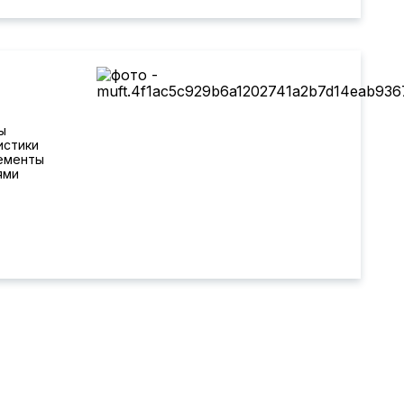
ы
истики
лементы
ями