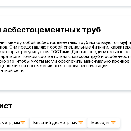
 асбестоцементных труб
ния между собой асбестоцементных труб используются муфт
пов. Они представляют собой специальные фитинги, характер
е которых регулируется ГОСТами. Данные соединительные э
ираться в точном соответствии с классом труб и особенност
жно это, чтобы муфты могли обеспечить максимально прочное,
цепление на протяжении всего срока эксплуатации
нтной сети.
ист
аметр, мм
Внешний диаметр, мм
Масса, кг