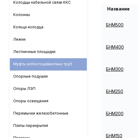
Колодцы кабельной связи ККС
Название
Колонны
БНМ500
Кольца колодца
Лежни
БНМ400
Лестничные площадки
Муфты асбестоцементных труб
БНМ300
Опорные подушки
Опоры ЛЭП
БНМ250
Опоры освещения
БНМ200
Перемычки железобетонные
Плиты перекрытия
БНМ150
Прогоны