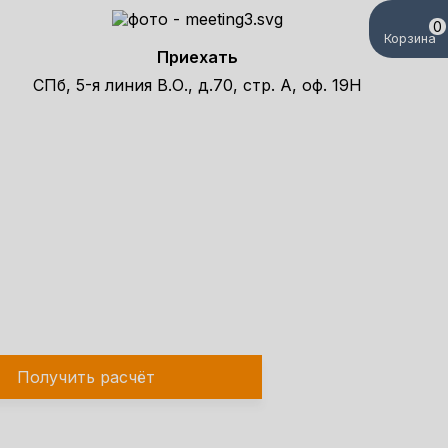
0
Корзина
Приехать
СПб, 5-я линия В.О., д.70, стр. А, оф. 19Н
елефону!
Получить расчёт