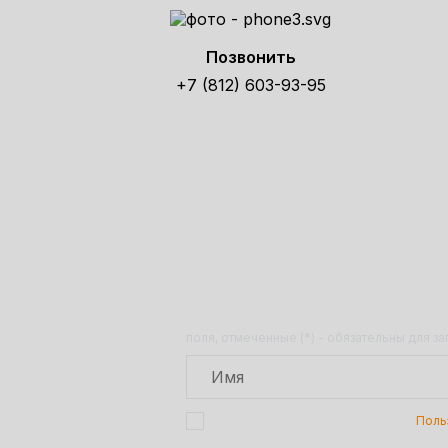
Позвонить
+7 (812) 603-93-95
Получит
поля, отмеченные (*) - обязательны для з
Подтверждаю, что я ознакомлен с
Поль