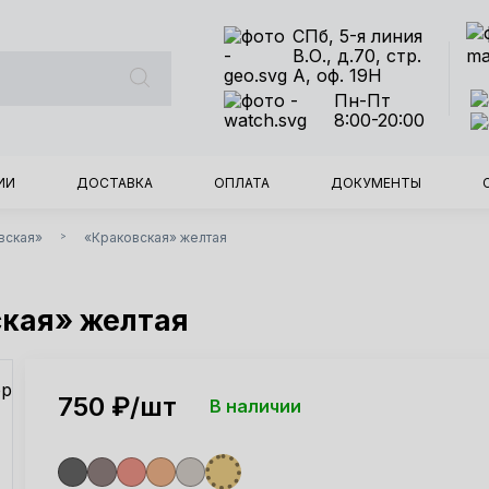
СПб, 5-я линия
В.О., д.70, стр.
А, оф. 19Н
Пн-Пт
8:00-20:00
ИИ
ДОСТАВКА
ОПЛАТА
ДОКУМЕНТЫ
вская»
«Краковская» желтая
>
ская» желтая
750
₽/шт
В наличии