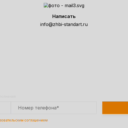
Написать
info@zhbi-standart.ru
е расчет стоимости товара по т
Оставьте заявку на сайте и получите расчет
полной сметы через 30 минут!
аполнения
зовательским соглашением