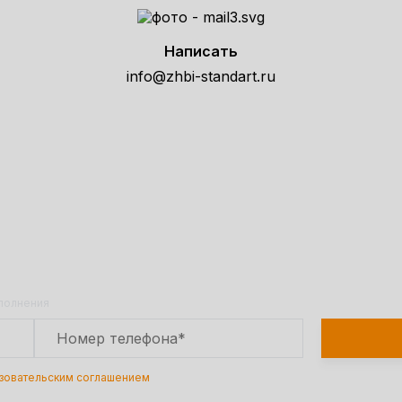
Написать
info@zhbi-standart.ru
е расчет стоимости товара по т
Оставьте заявку на сайте и получите расчет
полной сметы через 30 минут!
аполнения
зовательским соглашением