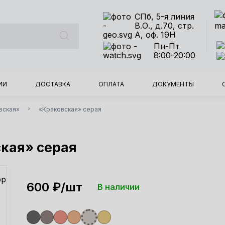
СПб, 5-я линия
В.О., д.70, стр.
А, оф. 19Н
Пн-Пт
8:00-20:00
ИИ
ДОСТАВКА
ОПЛАТА
ДОКУМЕНТЫ
вская»
«Краковская» серая
>
кая» серая
600
₽/шт
В наличии