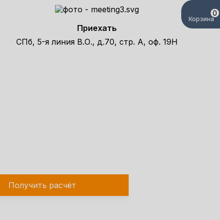
0
Корзина
Приехать
СПб, 5-я линия В.О., д.70, стр. А, оф. 19Н
елефону!
Получить расчёт