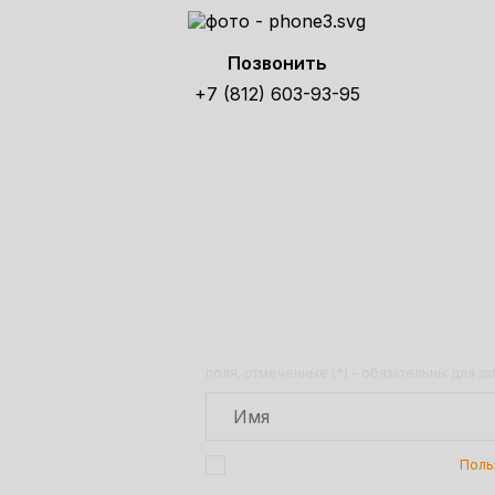
Позвонить
+7 (812) 603-93-95
Получит
поля, отмеченные (*) - обязательны для з
Подтверждаю, что я ознакомлен с
Поль