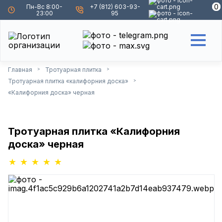
0
0
Пн-Вс 8:00-
+7 (812) 603-93-
23:00
95
Главная
Тротуарная плитка
>
>
Тротуарная плитка «калифорния доска»
>
«Калифорния доска» черная
Тротуарная плитка «Калифорния
доска» черная