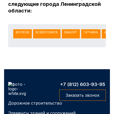
следующие города Ленинградской
области:
ВОЛХОВ
ВСЕВОЛОЖСК
ВЫБОРГ
ГАТЧИНА
КИНГ
+7 (812) 603-93-95
Заказать звонок
Дорожное строительство
Элементы зданий и сооружений