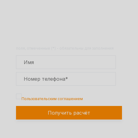
Получите расчет стоимости
товара по телефону!
Оставьте заявку на сайте и получите
расчет полной сметы через 30 минут!
поля, отмеченные (*) - обязательны для заполнения
Подтверждаю, что я ознакомлен с
Пользовательским соглашением
Получить расчёт