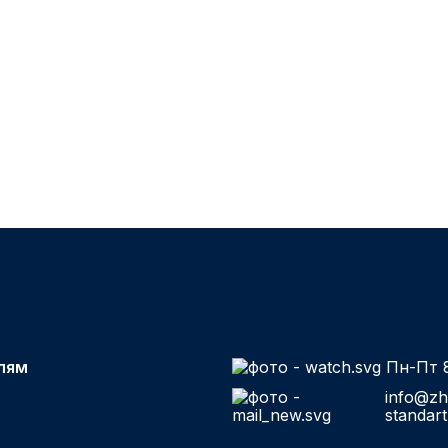
лям
Пн-Пт 8
info@zh
standart