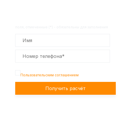
товара по телефону!
Оставьте заявку на сайте и получите
расчет полной сметы через 30 минут!
поля, отмеченные (*) - обязательны для заполнения
Подтверждаю, что я ознакомлен с
Пользовательским соглашением
Получить расчёт