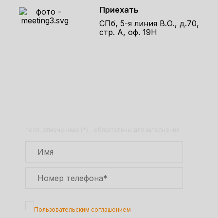
Приехать
СПб, 5-я линия В.О., д.70,
стр. А, оф. 19Н
Получите расчет стоимости
товара по телефону!
Оставьте заявку на сайте и получите
расчет полной сметы через 30 минут!
поля, отмеченные (*) - обязательны для заполнения
Подтверждаю, что я ознакомлен с
Пользовательским соглашением