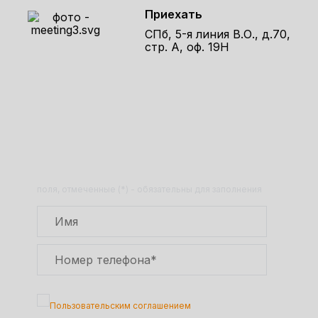
Приехать
СПб, 5-я линия В.О., д.70,
стр. А, оф. 19Н
Получите расчет стоимости
товара по телефону!
Оставьте заявку на сайте и получите
расчет полной сметы через 30 минут!
поля, отмеченные (*) - обязательны для заполнения
Подтверждаю, что я ознакомлен с
Пользовательским соглашением