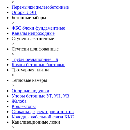
>
Перемычки железобетонные
Опоры ЛЭП
Бетонные заборы
>
ФБС блоки фундаментные
Каналы непроходные
Ступени лестничные
>
Ступени шлифованные
>
Трубы безнапорные ТБ
Камни бетонные бортовые
Тротуарная плитка
>
Тепловые камеры
>
Опорные подушки
Упоры бетонные УГ, УН, УВ
Желоба
Коллекторы
Стаканы дефлекторов и зонтов
Колодцы кабельной связи ККС
Канализационные люки
>