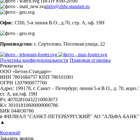
Пн-Пт 8:00-20:00
info@zhbi-standart.ru
Офис
: СПб, 5-я линия В.О., д.70, стр. А, оф. 19Н
Производство
: г. Сертолово, Песочная улица, 22
Политика конфиденциальности
Правовая оговорка
Реквизиты
ООО «Бетон-Стандарт»
ИНН 7801684757 КПП 780101001
ОГРН 1207800077760
Адрес: 199178, г. Санкт – Петербург, линия 5-я В.О., д. 70, корп./
ст. А, кв./оф. 19Н
Р/с 40702810432210003073
К/с 30101810600000000786
БИК 044030786
в ФИЛИАЛ "САНКТ-ПЕТЕРБУРГСКИЙ" АО "АЛЬФА-БАНК"
▲
Корзина
0
Заказать звонок