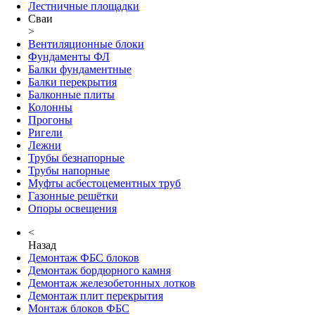
Лестничные площадки
Сваи
>
Вентиляционные блоки
Фундаменты ФЛ
Балки фундаментные
Балки перекрытия
Балконные плиты
Колонны
Прогоны
Ригели
Лежни
Трубы безнапорные
Трубы напорные
Муфты асбестоцементных труб
Газонные решётки
Опоры освещения
<
Назад
Демонтаж ФБС блоков
Демонтаж бордюрного камня
Демонтаж железобетонных лотков
Демонтаж плит перекрытия
Монтаж блоков ФБС