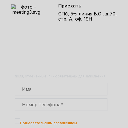
Приехать
СПб, 5-я линия В.О., д.70,
стр. А, оф. 19Н
Получите расчет стоимости
товара по телефону!
Оставьте заявку на сайте и получите
расчет полной сметы через 30 минут!
поля, отмеченные (*) - обязательны для заполнения
Подтверждаю, что я ознакомлен с
Пользовательским соглашением