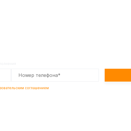
е расчет стоимости товара по т
Оставьте заявку на сайте и получите расчет
полной сметы через 30 минут!
аполнения
зовательским соглашением