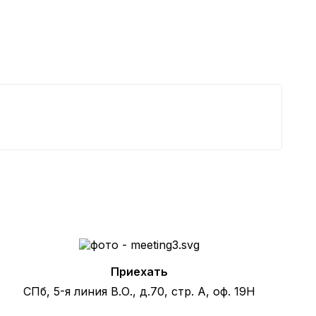
П
2
Приехать
СПб, 5-я линия В.О., д.70, стр. А, оф. 19Н