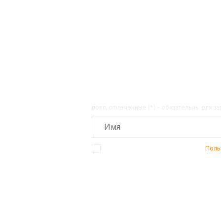
Получит
поля, отмеченные (*) - обязательны для з
Подтверждаю, что я ознакомлен с
Поль