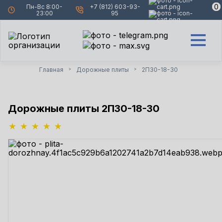
0
0
Пн-Вс 8:00-
+7 (812) 603-93-
23:00
95
Главная
Дорожные плиты
2П30-18-30
>
>
Дорожные плиты 2П30-18-30