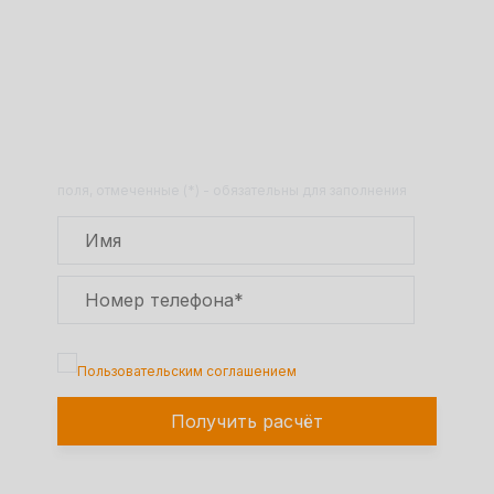
Получите расчет стоимости
товара по телефону!
Оставьте заявку на сайте и получите
расчет полной сметы через 30 минут!
поля, отмеченные (*) - обязательны для заполнения
Подтверждаю, что я ознакомлен с
Пользовательским соглашением
Получить расчёт