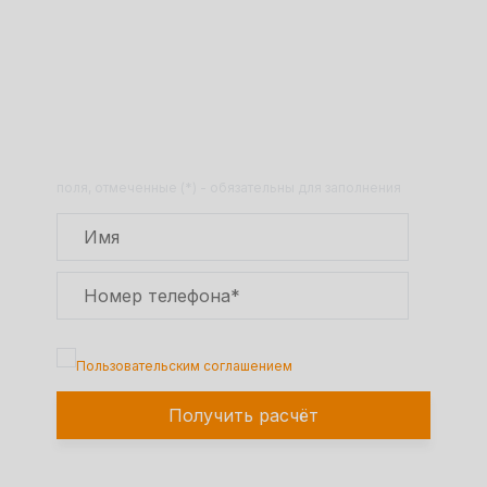
Получите расчет стоимости
товара по телефону!
Оставьте заявку на сайте и получите
расчет полной сметы через 30 минут!
поля, отмеченные (*) - обязательны для заполнения
Подтверждаю, что я ознакомлен с
Пользовательским соглашением
Получить расчёт