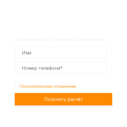
Получите расчет стоимости
товара по телефону!
Оставьте заявку на сайте и получите
расчет полной сметы через 30 минут!
поля, отмеченные (*) - обязательны для заполнения
Подтверждаю, что я ознакомлен с
Пользовательским соглашением
Получить расчёт