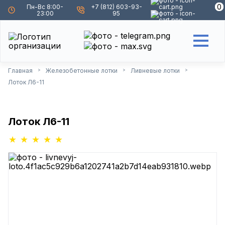
0
0
Пн-Вс 8:00-
+7 (812) 603-93-
23:00
95
Главная
Железобетонные лотки
Ливневые лотки
>
>
>
Лоток Л6-11
Лоток Л6-11