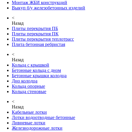
Монтаж ЖБИ конструкций
Выкуп б/у железобетонных изделий
<
Назад
Плиты перекрытия ПБ
Плиты перекрытия ПК
Плиты перекрытия теплотрасс
Плита бетонная ребристая
<
Назад
Кольца с крышкой
Бетонные кольца с дном
Бетонные крышки колодца
Дно колодца
Кольца опорные
Кольца стеновые
<
Назад
Кабельные лотки
Лотки водоотводные бетонные
Ливневые лотки
Железнодорожные лотки