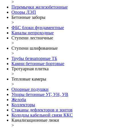
>
Перемычки железобетонные
Опоры ЛЭП
Бетонные заборы
>
ФБС блоки фундаментные
Каналы непроходные
Ступени лестничные
>
Ступени шлифованные
>
Трубы безнапорные ТБ
Камни бетонные бортовые
Тротуарная плитка
>
Тепловые камеры
>
Опорные подушки
Упоры бетонные УГ, УН, УВ
Желоба
Коллекторы
Стаканы дефлекторов и зонтов
Колодцы кабельной связи ККС
Канализационные люки
>