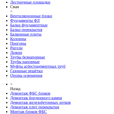
Лестничные площадки
Сваи
>
Вентиляционные блоки
Фундаменты ФЛ
Балки фундаментные
Балки перекрытия
Балконные плиты
Колонны
Прогоны
Ригели
Лежни
Трубы безнапорные
Трубы напорные
Муфты асбестоцементных труб
Газонные решётки
Опоры освещения
<
Назад
Демонтаж ФБС блоков
Демонтаж бордюрного камня
Демонтаж железобетонных лотков
Демонтаж плит перекрытия
Монтаж блоков ФБС