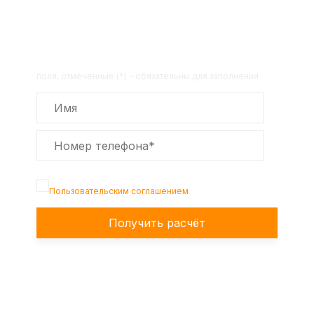
Получите расчет стоимости
товара по телефону!
Оставьте заявку на сайте и получите
расчет полной сметы через 30 минут!
поля, отмеченные (*) - обязательны для заполнения
Подтверждаю, что я ознакомлен с
Пользовательским соглашением
Получить расчёт