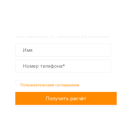
Получите расчет стоимости
товара по телефону!
Оставьте заявку на сайте и получите
расчет полной сметы через 30 минут!
поля, отмеченные (*) - обязательны для заполнения
Подтверждаю, что я ознакомлен с
Пользовательским соглашением
Получить расчёт