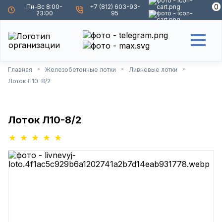
0
0
Пн-Вс 8:00-
+7 (812) 603-93-
23:00
95
Главная
Железобетонные лотки
Ливневые лотки
>
>
>
Лоток Л10-8/2
Лоток Л10-8/2