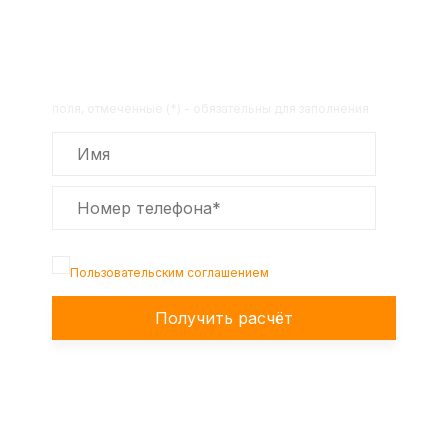
Получите расчет стоимости
товара по телефону!
Оставьте заявку на сайте и получите
расчет полной сметы через 30 минут!
поля, отмеченные (*) - обязательны для заполнения
Подтверждаю, что я ознакомлен с
Пользовательским соглашением
Получить расчёт