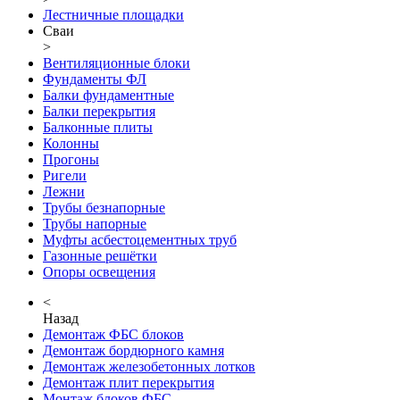
Лестничные площадки
Сваи
>
Вентиляционные блоки
Фундаменты ФЛ
Балки фундаментные
Балки перекрытия
Балконные плиты
Колонны
Прогоны
Ригели
Лежни
Трубы безнапорные
Трубы напорные
Муфты асбестоцементных труб
Газонные решётки
Опоры освещения
<
Назад
Демонтаж ФБС блоков
Демонтаж бордюрного камня
Демонтаж железобетонных лотков
Демонтаж плит перекрытия
Монтаж блоков ФБС