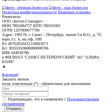
Политика конфиденциальности
Правовая оговорка
Реквизиты
ООО «Бетон-Стандарт»
ИНН 7801684757 КПП 780101001
ОГРН 1207800077760
Адрес: 199178, г. Санкт – Петербург, линия 5-я В.О., д. 70,
корп./ст. А, кв./оф. 19Н
Р/с 40702810432210003073
К/с 30101810600000000786
БИК 044030786
в ФИЛИАЛ "САНКТ-ПЕТЕРБУРГСКИЙ" АО "АЛЬФА-
БАНК"
▲
Корзина
0
Заказать звонок
поля, отмеченные (*) - обязательны для заполнения
Подтверждаю, что я ознакомлен с
Пользовательским
соглашением
Отправить