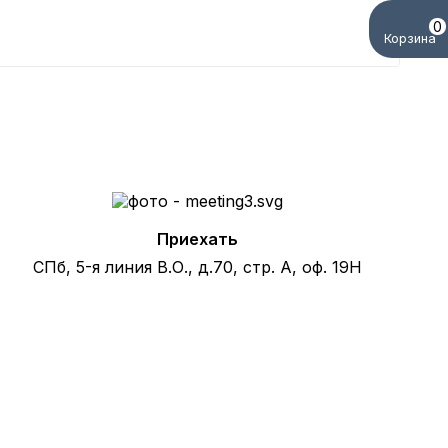
0
Корзина
К
4
Приехать
СПб, 5-я линия В.О., д.70, стр. А, оф. 19Н
елефону!