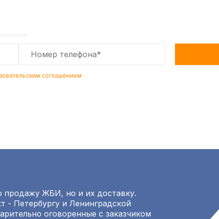
Оставьте заявку на сайте и получите расчет
полной сметы через 30 минут!
аполнения
зовательским соглашением
 продажу ЖБИ, но и их доставку.
т - Петербургу и Ленинградской
варительно оговоренные с заказчиком