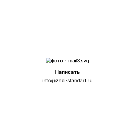
Написать
info@zhbi-standart.ru
е расчет стоимости товара по т