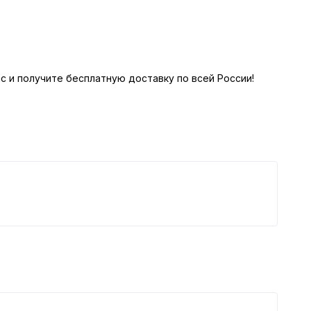
с и получите бесплатную доставку по всей России!
К
5