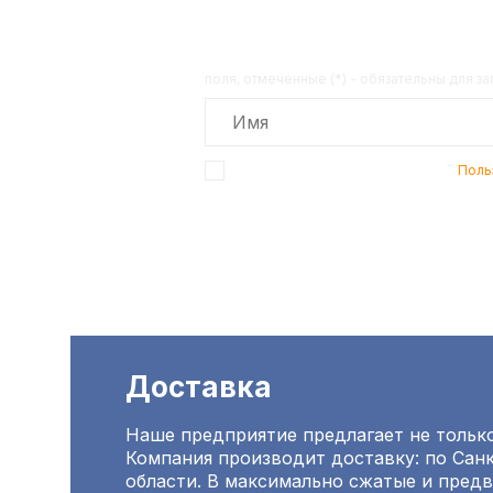
поля, отмеченные (*) - обязательны для з
Подтверждаю, что я ознакомлен с
Поль
Доставка
Наше предприятие предлагает не только
Компания производит доставку: по Санк
области. В максимально сжатые и пред