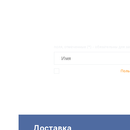
Получит
поля, отмеченные (*) - обязательны для з
Подтверждаю, что я ознакомлен с
Поль
Доставка