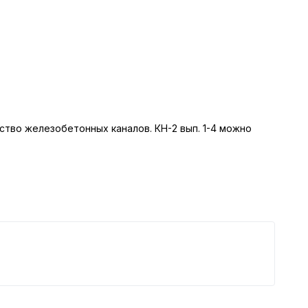
ество железобетонных каналов. КН-2 вып. 1-4 можно
К
7