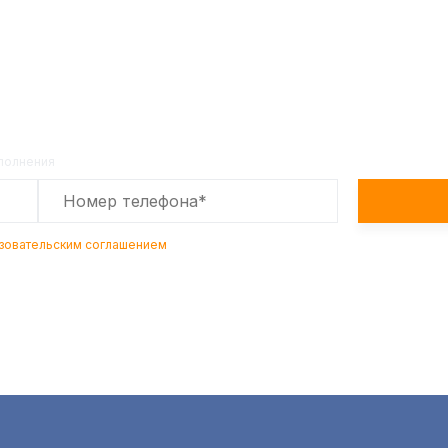
е расчет стоимости товара по т
Оставьте заявку на сайте и получите расчет
полной сметы через 30 минут!
аполнения
зовательским соглашением