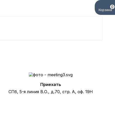
0
Корзина
Б
5
Приехать
СПб, 5-я линия В.О., д.70, стр. А, оф. 19Н