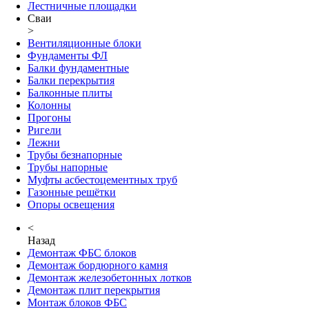
Лестничные площадки
Сваи
>
Вентиляционные блоки
Фундаменты ФЛ
Балки фундаментные
Балки перекрытия
Балконные плиты
Колонны
Прогоны
Ригели
Лежни
Трубы безнапорные
Трубы напорные
Муфты асбестоцементных труб
Газонные решётки
Опоры освещения
<
Назад
Демонтаж ФБС блоков
Демонтаж бордюрного камня
Демонтаж железобетонных лотков
Демонтаж плит перекрытия
Монтаж блоков ФБС