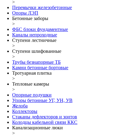
>
Перемычки железобетонные
Опоры ЛЭП
Бетонные заборы
>
ФБС блоки фундаментные
Каналы непроходные
Ступени лестничные
>
Ступени шлифованные
>
Трубы безнапорные ТБ
Камни бетонные бортовые
Тротуарная плитка
>
Тепловые камеры
>
Опорные подушки
Упоры бетонные УГ, УН, УВ
Желоба
Коллекторы
Стаканы дефлекторов и зонтов
Колодцы кабельной связи ККС
Канализационные люки
>