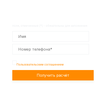
Получите расчет стоимости
товара по телефону!
Оставьте заявку на сайте и получите
расчет полной сметы через 30 минут!
поля, отмеченные (*) - обязательны для заполнения
Подтверждаю, что я ознакомлен с
Пользовательским соглашением
Получить расчёт