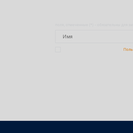
поля, отмеченные (*) - обязательны для з
Подтверждаю, что я ознакомлен с
Поль