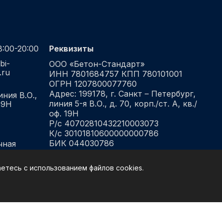
:00-20:00
Реквизиты
bi-
ООО «Бетон-Стандарт»
.ru
ИНН 7801684757 КПП 780101001
ОГРН 1207800077760
Адрес: 199178, г. Санкт – Петербург,
иния В.О.,
линия 5-я В.О., д. 70, корп./ст. А, кв./
 19Н
оф. 19Н
Р/с 40702810432210003073
К/с 30101810600000000786
БИК 044030786
чная
в ФИЛИАЛ "САНКТ-
ПЕТЕРБУРГСКИЙ" АО "АЛЬФА-
етесь с использованием файлов cookies.
БАНК"
ности