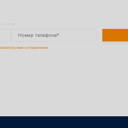
Оставьте заявку на сайте и получите расчет
полной сметы через 30 минут!
аполнения
зовательским соглашением