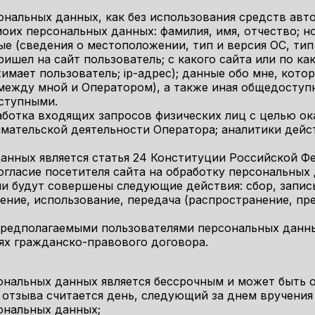
ональных данных, как без использования средств авто
оих персональных данных: фамилия, имя, отчество; н
е (сведения о местоположении, тип и версия ОС, тип 
ришел на сайт пользователь; с какого сайта или по как
имает пользователь; ip-адрес); данные обо мне, кото
 между мной и Оператором), а также иная общедоступ
ступными.
аботка входящих запросов физических лиц с целью ок
мательской деятельности Оператора; аналитики дейст
нных является статья 24 Конституции Российской Фе
гласие посетителя сайта на обработку персональных
 будут совершены следующие действия: сбор, запись
чение, использование, передача (распространение, пр
редполагаемыми пользователями персональных данны
ях гражданско-правового договора.
рсональных данных является бессрочным и может быть
 отзыва считается день, следующий за днем вручения
сональных данных;