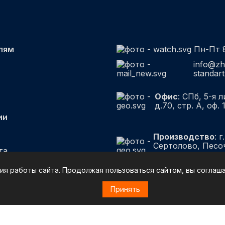
лям
Пн-Пт 8
info@zh
standart
Офис
: СПб, 5-я л
д.70, стр. А, оф.
ии
Производство
: г.
Сертолово, Песо
та
улица, 22
ия работы сайта. Продолжая пользоваться сайтом, вы соглаша
Принять
Политика конфиденциаль
Правовая оговорка