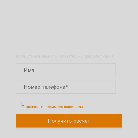
Получите расчет стоимости
товара по телефону!
Оставьте заявку на сайте и получите
расчет полной сметы через 30 минут!
поля, отмеченные (*) - обязательны для заполнения
Подтверждаю, что я ознакомлен с
Пользовательским соглашением
Получить расчёт