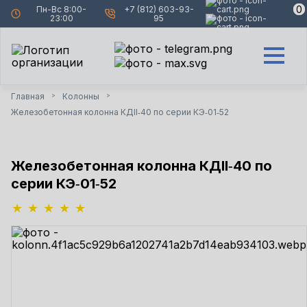
0
0
Пн-Вс 8:00-
+7 (812) 603-93-
23:00
95
Главная
Колонны
>
>
Железобетонная колонна КДII‑40 по серии КЭ‑01‑52
Железобетонная колонна КДII‑40 по
серии КЭ‑01‑52