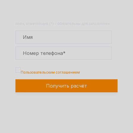
товара по телефону!
Оставьте заявку на сайте и получите
расчет полной сметы через 30 минут!
поля, отмеченные (*) - обязательны для заполнения
Подтверждаю, что я ознакомлен с
Пользовательским соглашением
Получить расчёт