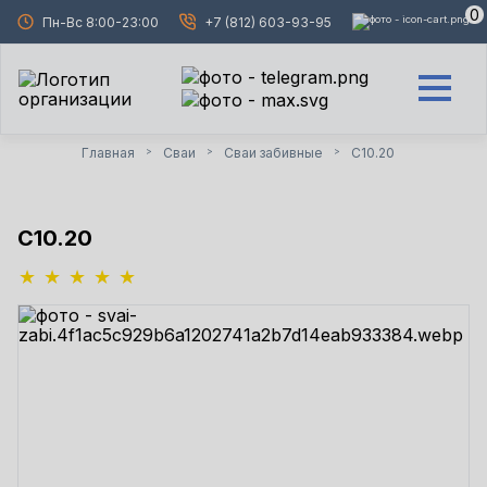
0
Пн-Вс 8:00-23:00
+7 (812) 603-93-95
Главная
Сваи
Сваи забивные
С10.20
>
>
>
С10.20