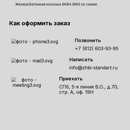
Железобетонная колонна 6К84‑9М3 по серии
1.423.1‑3,88, выпуск 1
102600 ₽
Как оформить заказ
Позвонить
+7 (812) 603-93-95
Написать
info@zhbi-standart.ru
Приехать
СПб, 5-я линия В.О., д.70,
стр. А, оф. 19Н
Получите расчет стоимости
товара по телефону!