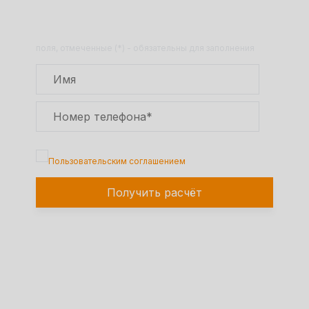
Оставьте заявку на сайте и получите
расчет полной сметы через 30 минут!
поля, отмеченные (*) - обязательны для заполнения
Подтверждаю, что я ознакомлен с
Пользовательским соглашением
Получить расчёт