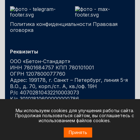
Политика конфиденциальности
Правовая
оговорка
Реквизиты
ООО «Бетон-Стандарт»
ИНН 7801684757 КПП 780101001
ОГРН 1207800077760
Адрес: 199178, г. Санкт – Петербург, линия 5-я
В.О., д. 70, корп./ст. А, кв./оф. 19Н
Р/с 40702810432210003073
К/с 30101810600000000786
БИК 044030786
Мы используем cookies для улучшения работы сайта.
в ФИЛИАЛ "САНКТ-ПЕТЕРБУРГСКИЙ" АО
Продолжая пользоваться сайтом, вы соглашаетесь с
"АЛЬФА-БАНК"
использованием файлов cookies.
Принять