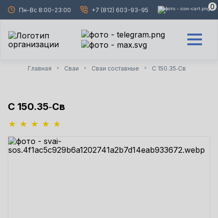
0
Пн-Вс 8:00-23:00
+7 (812) 603-93-95
Главная
Сваи
Сваи составные
C 150.35‑Св
>
>
>
C 150.35‑Св