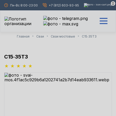
0
Пн-Вс 8:00-23:00
+7 (812) 603-93-95
Главная
Сваи
Сваи мостовые
С15‑35Т3
>
>
>
С15‑35Т3