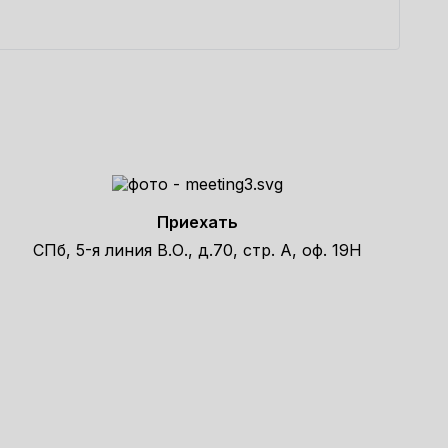
К
3
Приехать
СПб, 5-я линия В.О., д.70, стр. А, оф. 19Н
елефону!