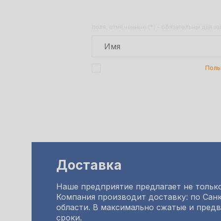
поля, отмеченные (*) - обязательны для з
Подтверждаю, что я ознакомлен с
Поль
Доставка
Наше предприятие предлагает не только
Компания производит доставку: по Санк
области. В максимально сжатые и пред
сроки.