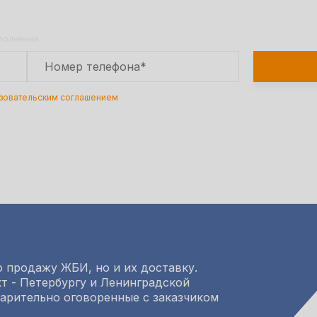
Оставьте заявку на сайте и получите расчет
полной сметы через 30 минут!
аполнения
зовательским соглашением
 продажу ЖБИ, но и их доставку.
т - Петербургу и Ленинградской
варительно оговоренные с заказчиком