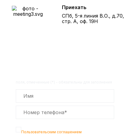
Приехать
СПб, 5-я линия В.О., д.70,
стр. А, оф. 19Н
Получите расчет стоимости
товара по телефону!
Оставьте заявку на сайте и получите
расчет полной сметы через 30 минут!
поля, отмеченные (*) - обязательны для заполнения
Подтверждаю, что я ознакомлен с
Пользовательским соглашением