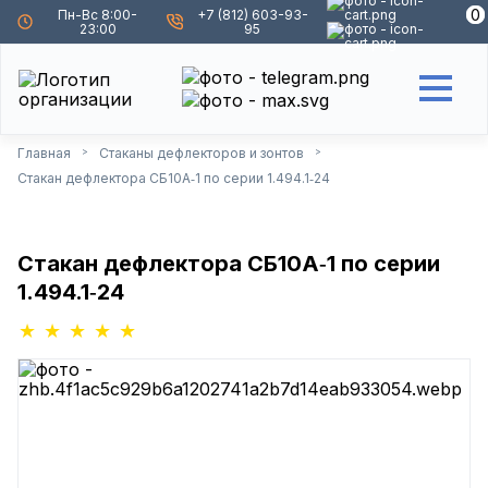
0
0
Пн-Вс 8:00-
+7 (812) 603-93-
23:00
95
Главная
Стаканы дефлекторов и зонтов
>
>
Стакан дефлектора СБ10А‑1 по серии 1.494.1‑24
Стакан дефлектора СБ10А‑1 по серии
1.494.1‑24