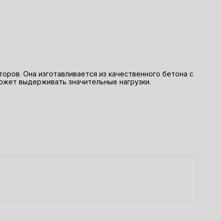
ров. Она изготавливается из качественного бетона с
может выдерживать значительные нагрузки.
К
2