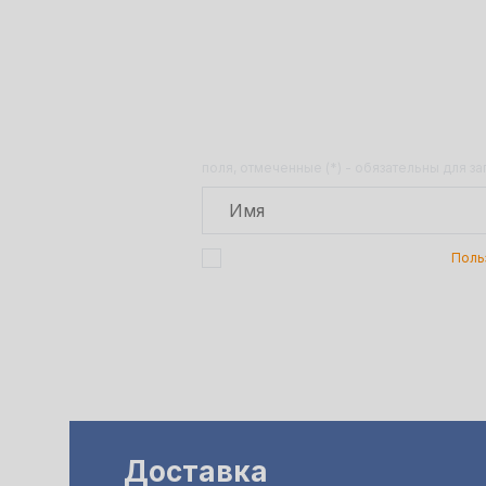
Получит
поля, отмеченные (*) - обязательны для з
Подтверждаю, что я ознакомлен с
Поль
Доставка