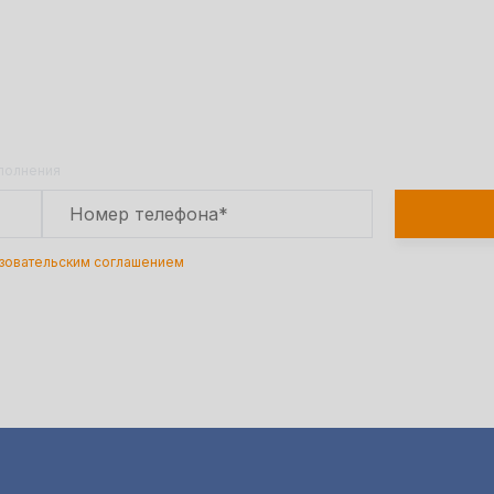
е расчет стоимости товара по т
Оставьте заявку на сайте и получите расчет
полной сметы через 30 минут!
аполнения
зовательским соглашением