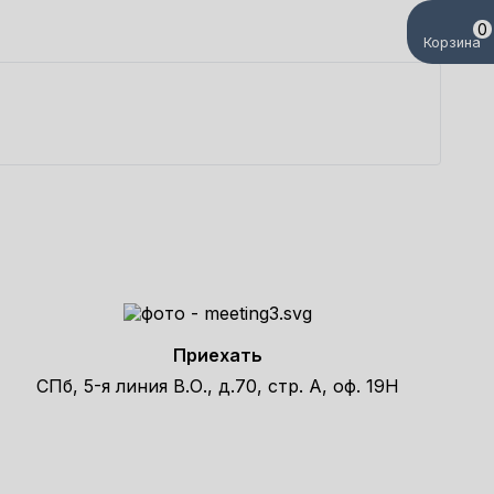
0
Корзина
Л
6
Приехать
СПб, 5-я линия В.О., д.70, стр. А, оф. 19Н