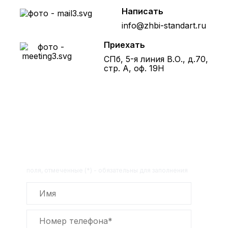
Написать
info@zhbi-standart.ru
Приехать
СПб, 5-я линия В.О., д.70,
стр. А, оф. 19Н
Получите расчет стоимости
товара по телефону!
Оставьте заявку на сайте и получите
расчет полной сметы через 30 минут!
поля, отмеченные (*) - обязательны для заполнения