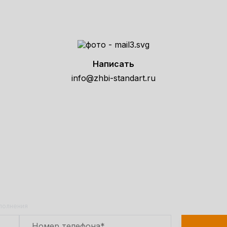
Написать
info@zhbi-standart.ru
е расчет стоимости товара по т
Оставьте заявку на сайте и получите расчет
полной сметы через 30 минут!
аполнения