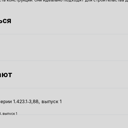
ься
ают
, выпуск 1