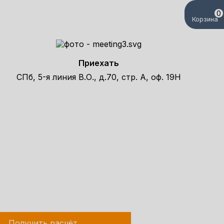
0
Корзина
Приехать
СПб, 5-я линия В.О., д.70, стр. А, оф. 19Н
елефону!
Получить расчёт