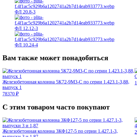
ФЛ 20.8‑3
ФЛ 12.12‑3
ФЛ 10.24‑4
Вам также может понадобиться
С
Железобетонная колонна 5К72‑9М3‑С по серии 1.423.1‑3,88,
1
выпуск 1
78370 ₽
С этим товаром часто покупают
Железобетонная колонна 3КФ127‑5 по серии 1.427.1‑3,
2
выпуски 3 и 1,87