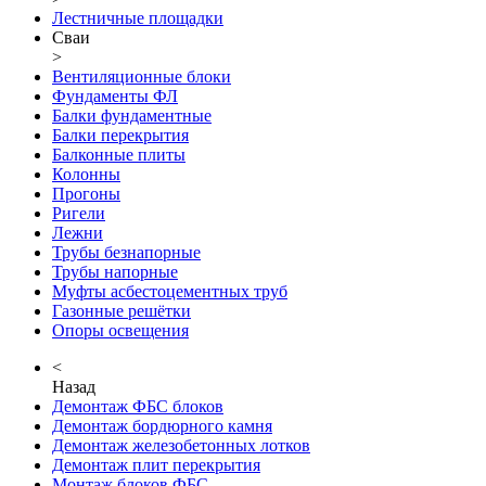
Лестничные площадки
Сваи
>
Вентиляционные блоки
Фундаменты ФЛ
Балки фундаментные
Балки перекрытия
Балконные плиты
Колонны
Прогоны
Ригели
Лежни
Трубы безнапорные
Трубы напорные
Муфты асбестоцементных труб
Газонные решётки
Опоры освещения
<
Назад
Демонтаж ФБС блоков
Демонтаж бордюрного камня
Демонтаж железобетонных лотков
Демонтаж плит перекрытия
Монтаж блоков ФБС